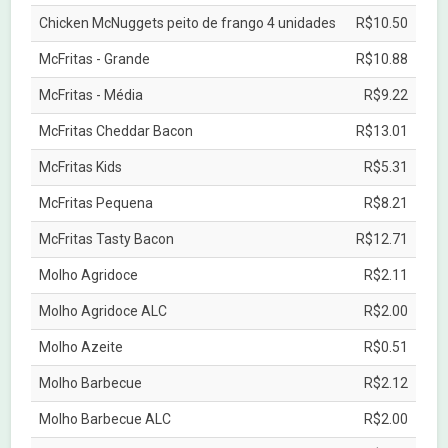
Chicken McNuggets peito de frango 4 unidades
R$10.50
McFritas - Grande
R$10.88
McFritas - Média
R$9.22
McFritas Cheddar Bacon
R$13.01
McFritas Kids
R$5.31
McFritas Pequena
R$8.21
McFritas Tasty Bacon
R$12.71
Molho Agridoce
R$2.11
Molho Agridoce ALC
R$2.00
Molho Azeite
R$0.51
Molho Barbecue
R$2.12
Molho Barbecue ALC
R$2.00