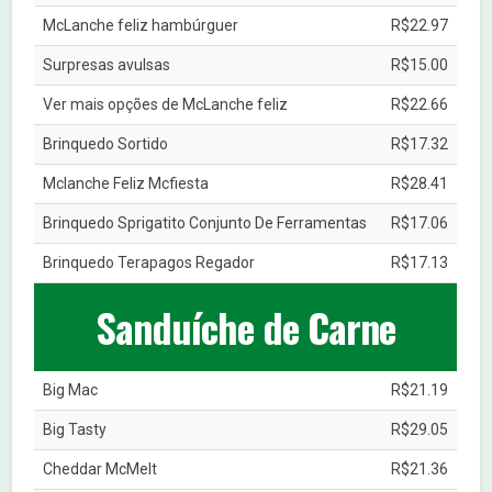
McLanche feliz hambúrguer
R$22.97
Surpresas avulsas
R$15.00
Ver mais opções de McLanche feliz
R$22.66
Brinquedo Sortido
R$17.32
Mclanche Feliz Mcfiesta
R$28.41
Brinquedo Sprigatito Conjunto De Ferramentas
R$17.06
Brinquedo Terapagos Regador
R$17.13
Sanduíche de Carne
Big Mac
R$21.19
Big Tasty
R$29.05
Cheddar McMelt
R$21.36