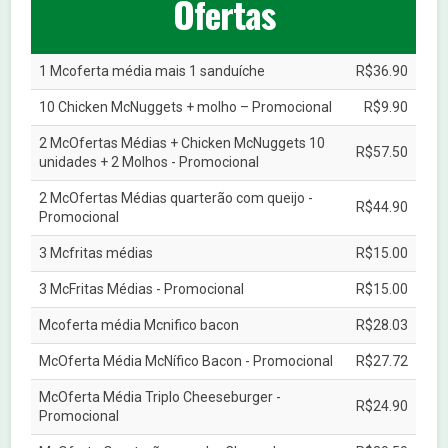
Ofertas
1 Mcoferta média mais 1 sanduíche
R$36.90
10 Chicken McNuggets + molho – Promocional
R$9.90
2 McOfertas Médias + Chicken McNuggets 10
R$57.50
unidades + 2 Molhos - Promocional
2 McOfertas Médias quarterão com queijo -
R$44.90
Promocional
3 Mcfritas médias
R$15.00
3 McFritas Médias - Promocional
R$15.00
Mcoferta média Mcnifico bacon
R$28.03
McOferta Média McNífico Bacon - Promocional
R$27.72
McOferta Média Triplo Cheeseburger -
R$24.90
Promocional