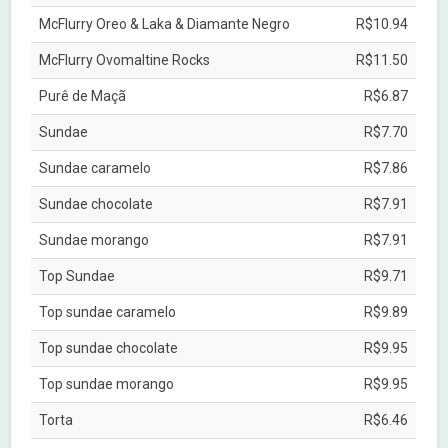
McFlurry Oreo & Laka & Diamante Negro
R$10.94
McFlurry Ovomaltine Rocks
R$11.50
Purê de Maçã
R$6.87
Sundae
R$7.70
Sundae caramelo
R$7.86
Sundae chocolate
R$7.91
Sundae morango
R$7.91
Top Sundae
R$9.71
Top sundae caramelo
R$9.89
Top sundae chocolate
R$9.95
Top sundae morango
R$9.95
Torta
R$6.46