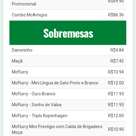
R$69.90
Promocional
Combo McAmigos
R$86.36
Sobremesas
Danoninho
R$4.84
Maçã
R$7.45
McFlurry
R$10.94
McFlurry - Mini Língua de Gato Preto e Branco
R$12.00
McFlurry - Ouro Branco
R$11.93
McFlurry - Sonho de Valsa
R$11.93
McFlurry - Triplo Kopenhagen
R$12.00
McFlurry Mini Prestígio com Calda de Brigadeiro
R$10.90
Moça