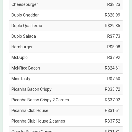
Cheeseburger
R$8.23
Duplo Cheddar
R$28.99
Duplo Quarterão
R$29.35
Duplo Salada
R$7.73
Hamburger
R$8.08
McDuplo
R$7.92
McNífico Bacon
R$24.61
Mini Tasty
R$7.60
Picanha Bacon Crispy
R$33.72
Picanha Bacon Crispy 2 Carnes
R$37.02
Picanha Club House
R$31.61
Picanha Club House 2 carnes
R$37.52
Quarterão com Queijo
R$21.31