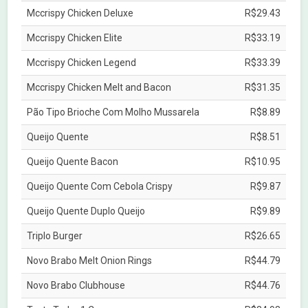
Mccrispy Chicken Deluxe
R$29.43
Mccrispy Chicken Elite
R$33.19
Mccrispy Chicken Legend
R$33.39
Mccrispy Chicken Melt and Bacon
R$31.35
Pão Tipo Brioche Com Molho Mussarela
R$8.89
Queijo Quente
R$8.51
Queijo Quente Bacon
R$10.95
Queijo Quente Com Cebola Crispy
R$9.87
Queijo Quente Duplo Queijo
R$9.89
Triplo Burger
R$26.65
Novo Brabo Melt Onion Rings
R$44.79
Novo Brabo Clubhouse
R$44.76