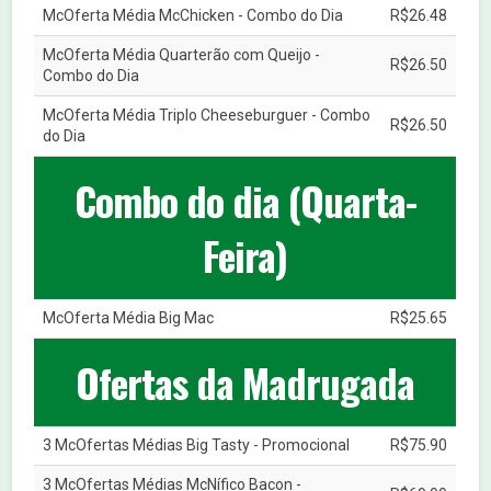
McOferta Média McChicken - Combo do Dia
R$26.48
McOferta Média Quarterão com Queijo -
R$26.50
Combo do Dia
McOferta Média Triplo Cheeseburguer - Combo
R$26.50
do Dia
Combo do dia (Quarta-
Feira)
McOferta Média Big Mac
R$25.65
Ofertas da Madrugada
3 McOfertas Médias Big Tasty - Promocional
R$75.90
3 McOfertas Médias McNífico Bacon -