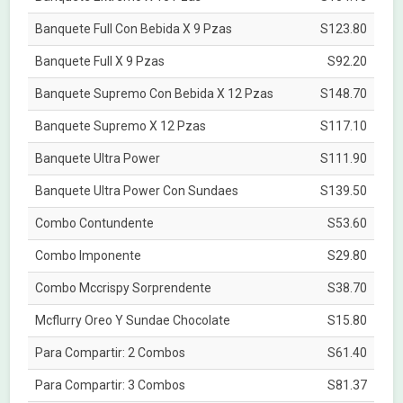
Banquete Full Con Bebida X 9 Pzas
S123.80
Banquete Full X 9 Pzas
S92.20
Banquete Supremo Con Bebida X 12 Pzas
S148.70
Banquete Supremo X 12 Pzas
S117.10
Banquete Ultra Power
S111.90
Banquete Ultra Power Con Sundaes
S139.50
Combo Contundente
S53.60
Combo Imponente
S29.80
Combo Mccrispy Sorprendente
S38.70
Mcflurry Oreo Y Sundae Chocolate
S15.80
Para Compartir: 2 Combos
S61.40
Para Compartir: 3 Combos
S81.37