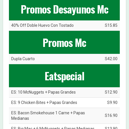
Promos Desayunos Mc
40% Off Doble Huevo Con Tostado
S15.85
Promos Mc
Dupla Cuarto
S42.00
Eatspecial
ES: 10 McNuggets + Papas Grandes
S12.90
ES: 9 Chicken Bites + Papas Grandes
S9.90
ES: Bacon Smokehouse 1 Carne + Papas
S16.90
Medianas
ES: Big Mac + 6 McNuggets + Papas Medianas
S13.90