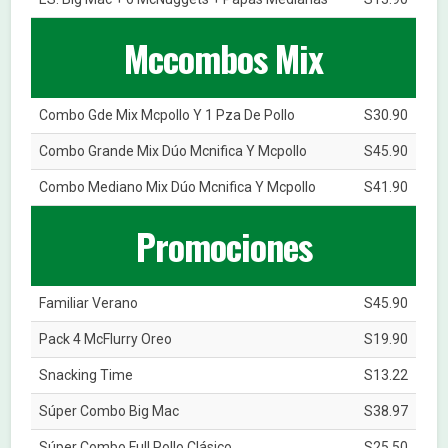
Mccombos Mix
Combo Gde Mix Mcpollo Y 1 Pza De Pollo
S30.90
Combo Grande Mix Dúo Mcnifica Y Mcpollo
S45.90
Combo Mediano Mix Dúo Mcnifica Y Mcpollo
S41.90
Promociones
Familiar Verano
S45.90
Pack 4 McFlurry Oreo
S19.90
Snacking Time
S13.22
Súper Combo Big Mac
S38.97
Súper Combo Full Pollo Clásico
S25.50