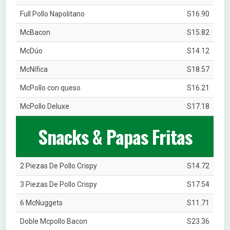
Full Pollo Napolitano
S16.90
McBacon
S15.82
McDúo
S14.12
McNífica
S18.57
McPollo con queso
S16.21
McPollo Deluxe
S17.18
Snacks & Papas Fritas
2 Piezas De Pollo Crispy
S14.72
3 Piezas De Pollo Crispy
S17.54
6 McNuggets
S11.71
Doble Mcpollo Bacon
S23.36