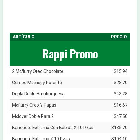
ARTÍCULO
PRECIO
Rappi Promo
2 Mcflurry Oreo Chocolate
S15.94
Combo Mccrispy Potente
S28.70
Dupla Doble Hamburguesa
S43.28
Mcflurry Oreo Y Papas
S16.67
Mclover Doble Para 2
S47.50
Banquete Extremo Con Bebida X 10 Pzas
S135.70
Banquete Extremo X 10 Pzas
S104.10