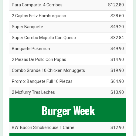
Para Compartir: 4 Combos
S122.80
2 Cajitas Feliz Hamburguesa
S38.60
Super Banquete
S49.20
Super Combo Mcpollo Con Queso
S32.84
Banquete Pokemon
S49.90
2 Piezas De Pollo Con Papas
S14.90
Combo Grande 10 Chicken Mcnuggets
S19.90
Promo: Banquete Full 10 Piezas
S64.90
2 Mcflurry Tres Leches
S13.90
Burger Week
BW: Bacon Smokehouse 1 Carne
S12.90